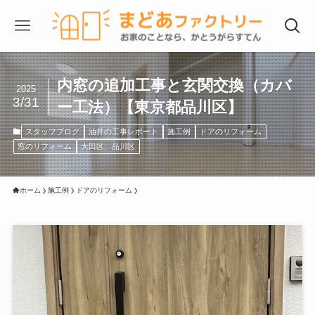
内窓の追加工事と玄関交換（カバ
2025
3/31
ー工法）【東京都品川区】
スタッフブログ
油井の工事レポート
施工例
ドアのリフォーム
窓のリフォーム
大田区、品川区
ホーム
施工例
ドアのリフォーム