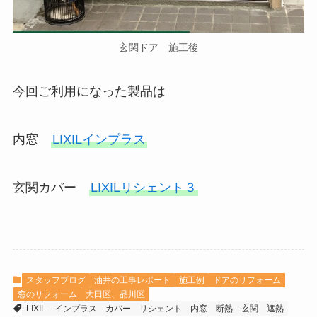
玄関ドア 施工後
今回ご利用になった製品は
内窓
LIXILインプラス
玄関カバー
LIXILリシェント３
スタッフブログ
油井の工事レポート
施工例
ドアのリフォーム
窓のリフォーム
大田区、品川区
LIXIL
インプラス
カバー
リシェント
内窓
断熱
玄関
遮熱