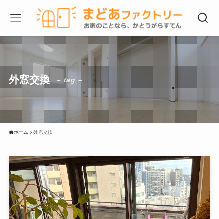
外窓交換
– tag –
ホーム
外窓交換