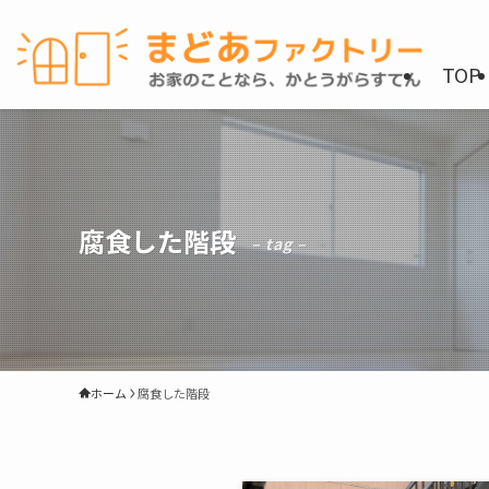
TOP
腐食した階段
– tag –
ホーム
腐食した階段