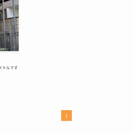
イトルです
1