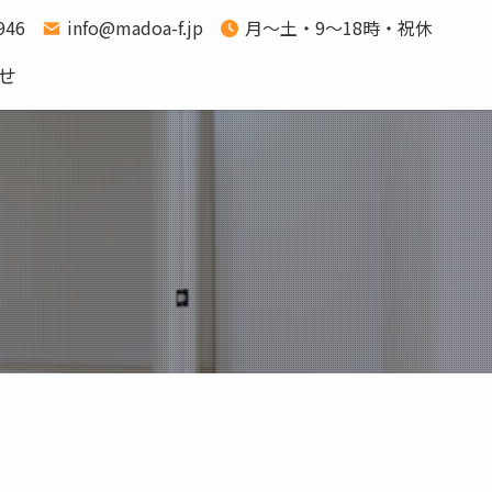
1946
info@madoa-f.jp
月～土・9～18時・祝休
せ