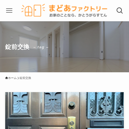
錠前交換
– tag –
ホーム
錠前交換