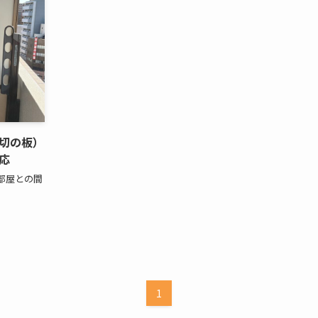
切の板）
応
部屋との間
1