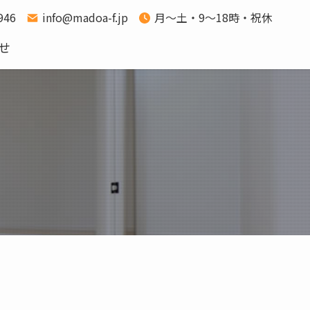
1946
info@madoa-f.jp
月～土・9～18時・祝休
せ