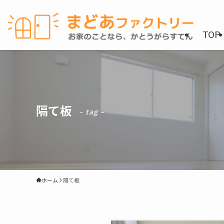
TOP
隔て板
– tag –
ホーム
隔て板