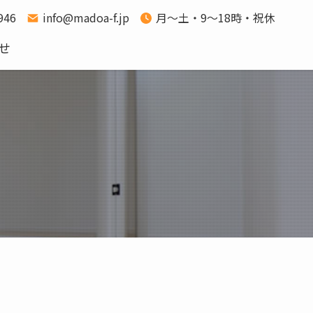
1946
info@madoa-f.jp
月～土・9～18時・祝休
せ