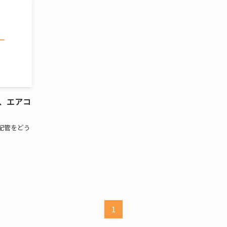
、エアコ
配管をどう
1