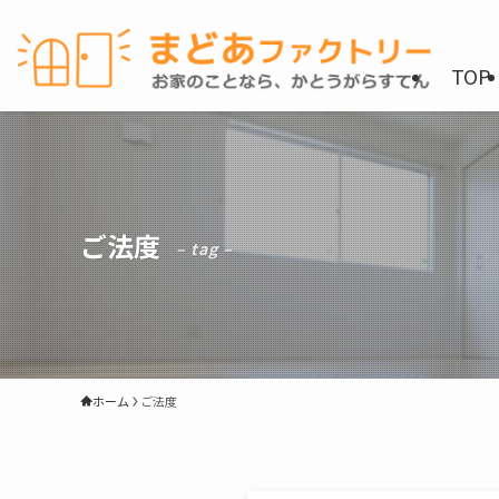
TOP
ご法度
– tag –
ホーム
ご法度