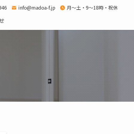
1946
info@madoa-f.jp
月～土・9～18時・祝休
せ