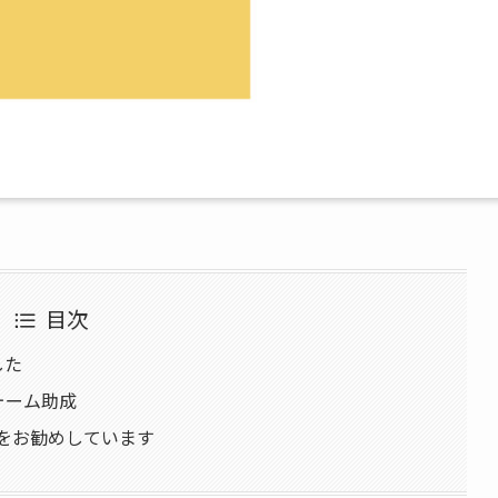
目次
した
ォーム助成
をお勧めしています