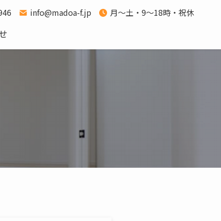
1946
info@madoa-f.jp
月～土・9～18時・祝休
せ