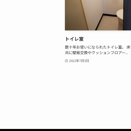
トイレ室
数十年お使いになられたトイレ室。 
共に壁紙交換やクッションフロアー...
2022年7月5日