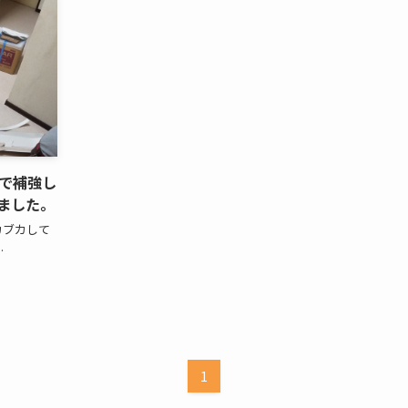
で補強し
ました。
カブカして
.
1