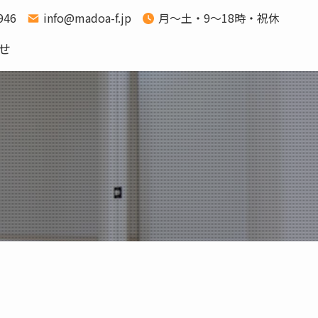
1946
info@madoa-f.jp
月～土・9～18時・祝休
せ