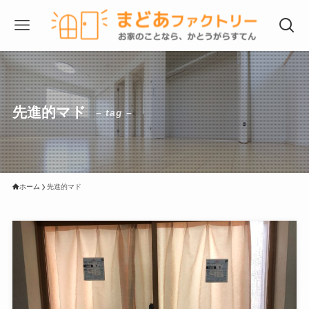
先進的マド
– tag –
ホーム
先進的マド