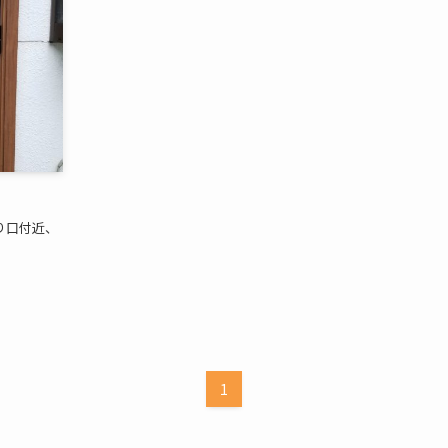
り口付近、
1