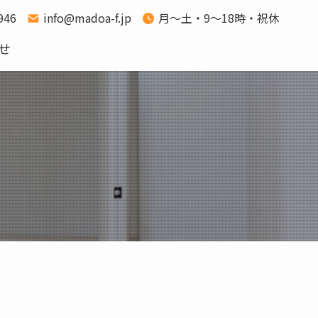
1946
info@madoa-f.jp
月～土・9～18時・祝休
せ