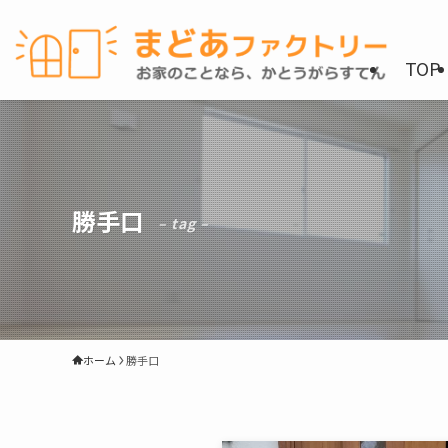
TOP
勝手口
– tag –
ホーム
勝手口