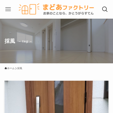
採風
– tag –
ホーム
採風