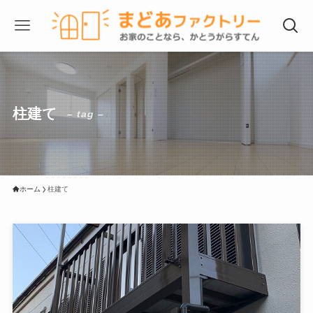
柱建て
– tag –
ホーム
柱建て