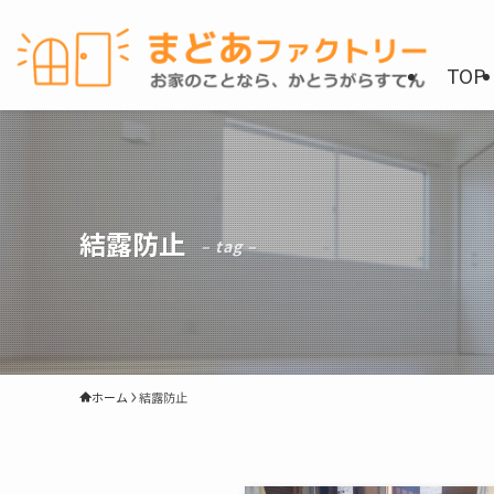
TOP
結露防止
– tag –
ホーム
結露防止