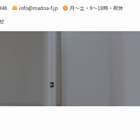
1946
info@madoa-f.jp
月～土・9～18時・祝休
せ