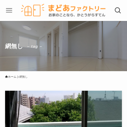
網無し
– tag –
ホーム
網無し