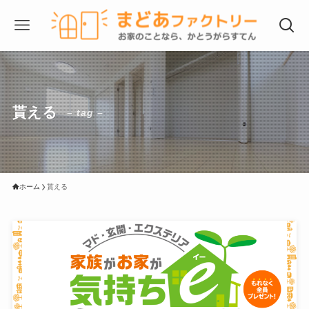
貰える
– tag –
ホーム
貰える