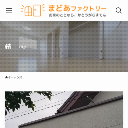
錆
– tag –
ホーム
錆