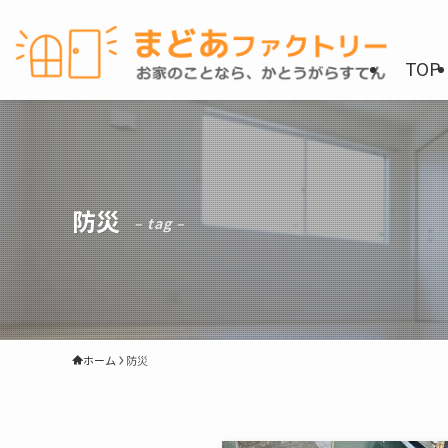
TOP
防災
– tag –
ホーム
防災