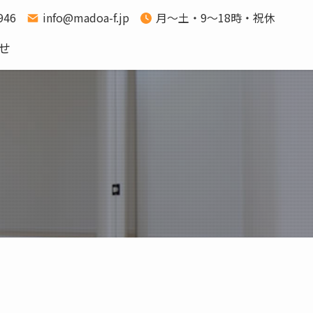
1946
info@madoa-f.jp
月～土・9～18時・祝休
せ