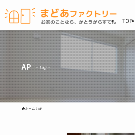
TOP
AP
– tag –
ホーム
AP