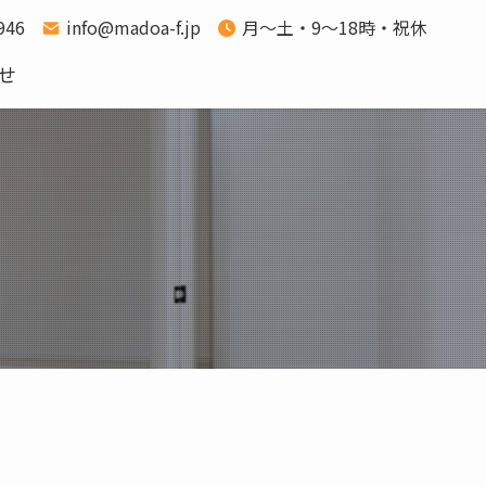
1946
info@madoa-f.jp
月～土・9～18時・祝休
せ