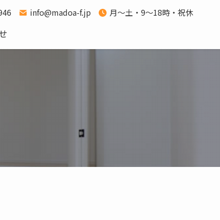
1946
info@madoa-f.jp
月～土・9～18時・祝休
せ