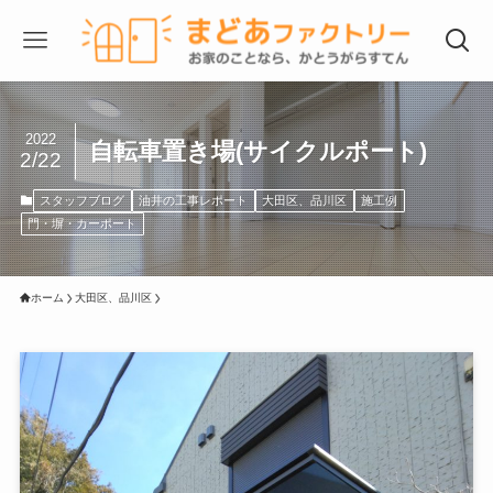
2022
自転車置き場(サイクルポート)
2/22
スタッフブログ
油井の工事レポート
大田区、品川区
施工例
門・塀・カーポート
ホーム
大田区、品川区