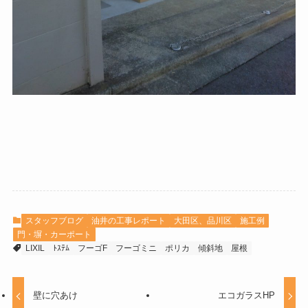
スタッフブログ
油井の工事レポート
大田区、品川区
施工例
門・塀・カーポート
LIXIL
ﾄｽﾃﾑ
フーゴF
フーゴミニ
ポリカ
傾斜地
屋根
壁に穴あけ
エコガラスHP