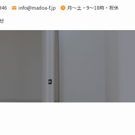
1946
info@madoa-f.jp
月～土・9～18時・祝休
せ