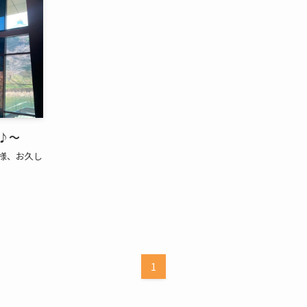
♪～
様、お久し
1