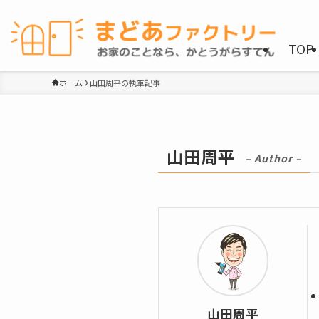
TOP
ホーム
山田周平の執筆記事
山田周平
– Author –
山田周平