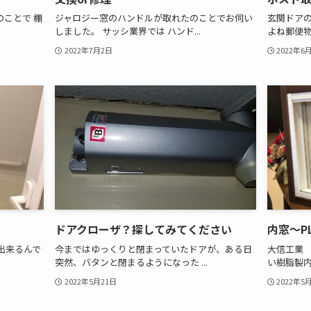
ことで 棚
ジャロジー窓のハンドルが取れたのことでお伺い
玄関ドア
しました。 サッシ業界では ハンド...
よね郵便物
2022年7月2日
2022年6
ドアクローザ？探してみてください
内窓～PL
出来るんで
今まではゆっくりと閉まっていたドアが、ある日
大信工業 
突然、バタンと閉まるようになった ...
い樹脂製内
2022年5月21日
2022年5