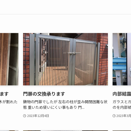
ます
門扉の交換承ります
内部結
木が割れた
鋳物の門扉でしたが 左右の柱が歪み開閉困難な状
ガラスと
態 重いため使いにくい事もあり 門...
のを内部結
2023年12月4日
2023年3