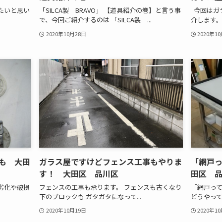
たいと思い
「SILCA製 BRAVO」 【道具紹介の巻】と言う事
今回はガ
で、今回ご紹介するのは 「SILCA製 ...
介します。 
2020年10月28日
2020年1
も 大田
ガラス屋ですけどフェンス工事もやりま
「網戸っ
す！ 大田区 品川区
田区 
劣化や破損
フェンスの工事も承ります。 フェンスも古くなり
「網戸って
下のブロックも ガタガタになって...
どうやって
2020年10月19日
2020年1