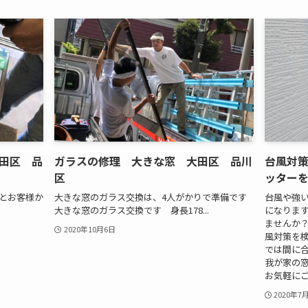
田区 品
ガラスの修理 大きな窓 大田区 品川
台風対
区
ッター
スとお客様か
大きな窓のガラス交換は、4人がかりで準備です
台風や強
大きな窓のガラス交換です 身長178...
になりま
ませんか
2020年10月6日
風対策を
では間に
我が家の
お気軽に
2020年7