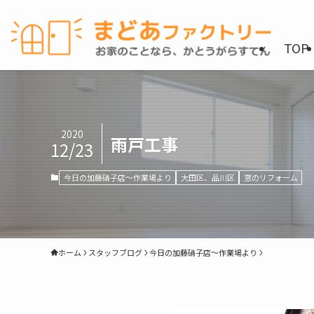
TOP
2020
雨戸工事
12/23
今日の加藤硝子店〜作業場より
大田区、品川区
窓のリフォーム
ホーム
スタッフブログ
今日の加藤硝子店〜作業場より