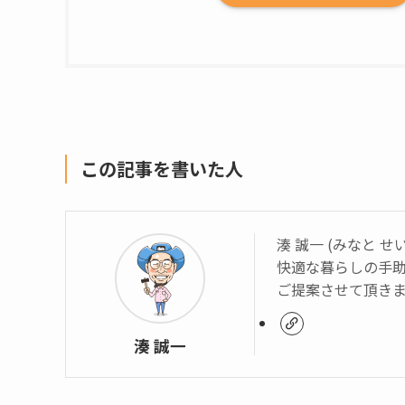
この記事を書いた人
湊 誠一 (みなと せ
快適な暮らしの手
ご提案させて頂き
湊 誠一