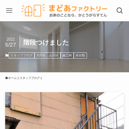
2022
階段つけました
5/27
スタッフブログ
大田区、品川区
施工例
未分類
ホーム
スタッフブログ