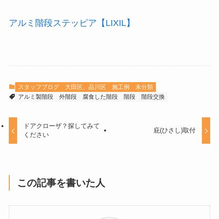
アルミ階段ステッピア【LIXIL】
スタッフブログ
大田区、品川区
施工例
未分類
アルミ製階段
外階段
腐食した階段
階段
階段交換
ドアクローザ？探してみて
庇(ひさし)取付
ください
この記事を書いた人