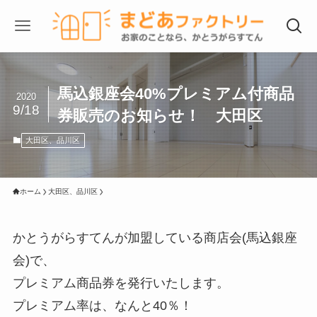
馬込銀座会40%プレミアム付商品
2020
9/18
券販売のお知らせ！ 大田区
大田区、品川区
ホーム
大田区、品川区
かとうがらすてんが加盟している商店会(馬込銀座
会)で、
プレミアム商品券を発行いたします。
プレミアム率は、なんと40％！