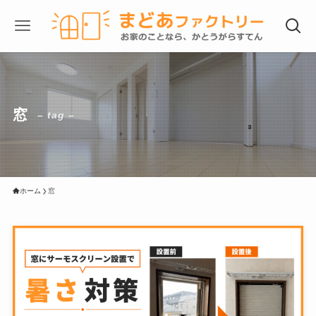
窓
– tag –
ホーム
窓