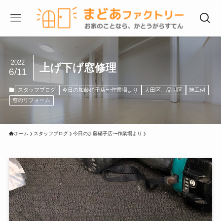
2022
上げ下げ窓修理
6/11
スタッフブログ
今日の加藤硝子店〜作業場より
大田区、品川区
施工例
窓のリフォーム
ホーム
スタッフブログ
今日の加藤硝子店〜作業場より