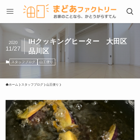
IHクッキングヒーター 大田区
2020
11/27
品川区
スタッフブログ
山王便り
ホーム
スタッフブログ
山王便り