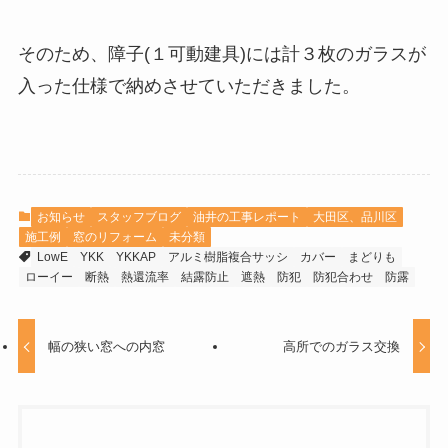
そのため、障子(１可動建具)には計３枚のガラスが
入った仕様で納めさせていただきました。
お知らせ
スタッフブログ
油井の工事レポート
大田区、品川区
施工例
窓のリフォーム
未分類
LowE
YKK
YKKAP
アルミ樹脂複合サッシ
カバー
まどりも
ローイー
断熱
熱還流率
結露防止
遮熱
防犯
防犯合わせ
防露
幅の狭い窓への内窓
高所でのガラス交換