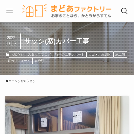
2022
サッシ(窓)カバー工事
9/13
お知らせ
スタッフブログ
油井の工事レポート
大田区、品川区
施工例
窓のリフォーム
未分類
ホーム
お知らせ