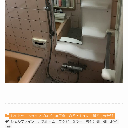
お知らせ
スタッフブログ
施工例
台所・トイレ・風呂
未分類
シェルファイン
バスルーム
フクビ
ミラー
後付け棚
棚
浴室
鏡