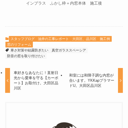
インプラス ふかし枠＋内窓本体 施工後
スタッフブログ
油井の工事レポート
大田区、品川区
施工例
窓のリフォーム
寒さ対策や結露防ぎたい
真空ガラススペーシア
防音の窓を取り付けたい
車好きなあなたに！直射日
和室には和障子調な内窓が
光から愛車を守る【カーポ
合います。YKKapプラマー
ート】お取付け。大田区品
ドU。大田区品川区
川区