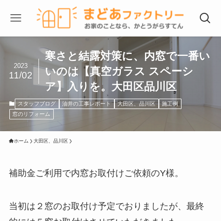
寒さと結露対策に、内窓で一番い
2023
いのは【真空ガラス スペーシ
11/02
ア】入りを。大田区品川区
スタッフブログ
油井の工事レポート
大田区、品川区
施工例
窓のリフォーム
ホーム
大田区、品川区
補助金ご利用で内窓お取付けご依頼のY様。
当初は２窓のお取付け予定でおりましたが、最終